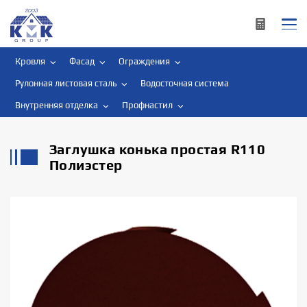
Кровля
Фасад
Ограждения
Рулонная листовая сталь
Водосточная система
Внутренняя отделка
Профнастил
Заглушка конька простая R110
Полиэстер