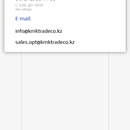
С 9:00 ДО 18:00
без обеда
E-mail:
Розница:
info@kmktradeco.kz
Опт:
sales.opt@kmktradeco.kz