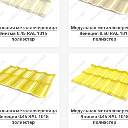
ульная металлочерепица
Модульная металлочере
Энигма 0.45 RAL 1015
Венеция 0.50 RAL 101
полиэстер
полиэстер
климатических условий
Уход за кровлей: как продлить
 кровельного материала
срок службы металлочерепицы
ульная металлочерепица
Модульная металлочере
Венеция 0.45 RAL 1018
Энигма 0.45 RAL 101
полиэстер
полиэстер