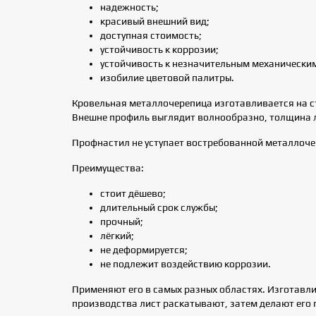
надежность;
красивый внешний вид;
доступная стоимость;
устойчивость к коррозии;
устойчивость к незначительным механически
изобилие цветовой палитры.
Кровельная металлочерепица изготавливается на с
Внешне профиль выглядит волнообразно, толщина ли
Профнастил не уступает востребованной металлоче
Преимущества:
стоит дёшево;
длительный срок службы;
прочный;
лёгкий;
не деформируется;
не подлежит воздействию коррозии.
Применяют его в самых разных областях. Изготавл
производства лист раскатывают, затем делают его