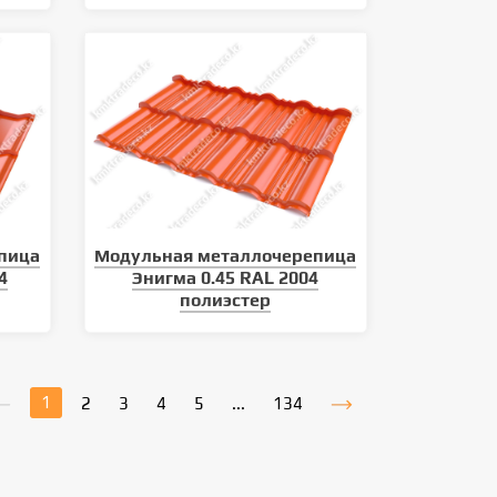
пица
Модульная металлочерепица
4
Энигма 0.45 RAL 2004
полиэстер
1
2
3
4
5
...
134