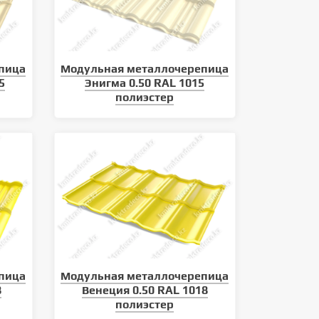
пица
Модульная металлочерепица
5
Энигма 0.50 RAL 1015
полиэстер
Какие виды кровли существуют
Как монтировать металли
сайдинг
пица
Модульная металлочерепица
8
Венеция 0.50 RAL 1018
полиэстер