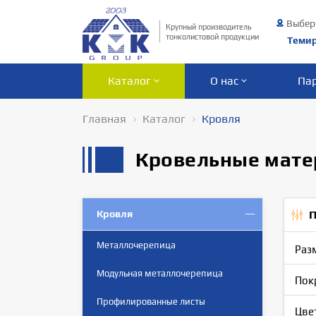
Выбер
Крупный производитель
тонколистовой продукции
Теми
Каталог
О нас
Па
Главная
Каталог
Кровля
Кровельные мате
Кровля
П
Металлочерепица
Раз
Модульная металлочерепица
Пок
Профилированные листы
Цве