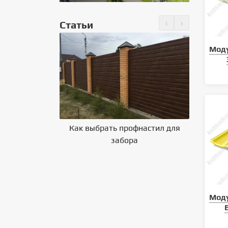
‹
›
Статьи
но крепить
Мод
 на крышу
Как выбрать профнастил для
Влияние 
забора
на выбор
Мод