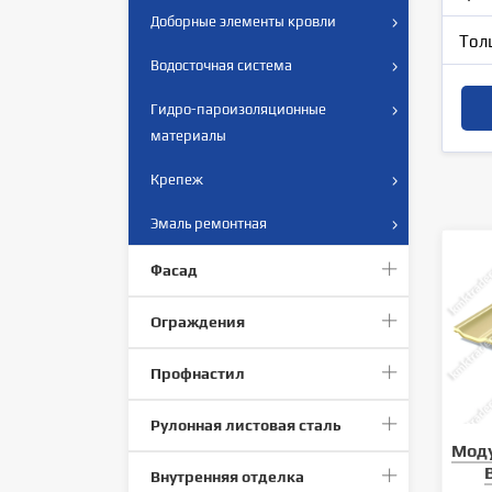
Доборные элементы кровли
Тол
Водосточная система
Гидро-пароизоляционные
материалы
Крепеж
Эмаль ремонтная
Фасад
Ограждения
Профнастил
Рулонная листовая сталь
Мод
Внутренняя отделка