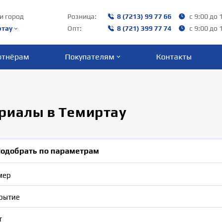
и город
Розница:
8 (7213) 99 77 66
с 9:00 до 
ртау
Опт:
8 (721) 399 77 74
с 9:00 до 
ртнёрам
Покупателям
Контакты
риалы в Темиртау
одобрать по параметрам
мер
рытие
т