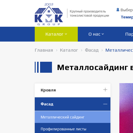
Выбер
Крупный производитель
тонколистовой продукции
Теми
Каталог
О нас
Па
Главная
Каталог
Фасад
Металличес
Металлосайдинг 
Кровля
Фасад
Металлический сайдинг
Профилированныe листы