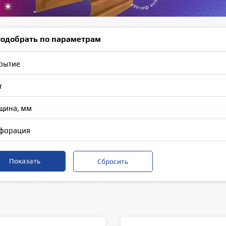
одобрать по параметрам
рытие
т
щина, мм
форация