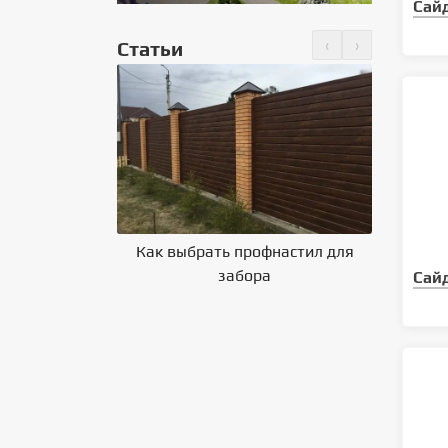
Сай
‹
›
Статьи
но крепить
 на крышу
Как выбрать профнастил для
Влияние 
забора
на выбор
Сай