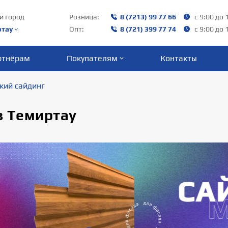
и город
Розница:
8 (7213) 99 77 66
с 9:00 до 
ртау
Опт:
8 (721) 399 77 74
с 9:00 до 
ртнёрам
Покупателям
Контакты
кий сайдинг
в Темиртау