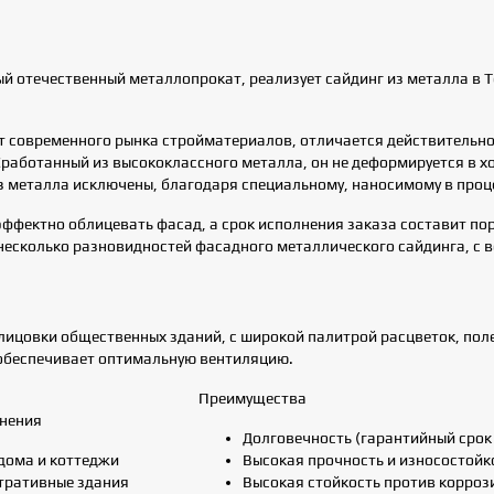
 отечественный металлопрокат, реализует сайдинг из металла в Те
т современного рынка стройматериалов, отличается действительн
Сработанный из высококлассного металла, он не деформируется в 
з металла исключены, благодаря специальному, наносимому в проц
фектно облицевать фасад, а срок исполнения заказа составит пор
есколько разновидностей фасадного металлического сайдинга, с 
лицовки общественных зданий, с широкой палитрой расцветок, пол
 обеспечивает оптимальную вентиляцию.
Преимущества
нения
Долговечность (гарантийный срок 
дома и коттеджи
Высокая прочность и износостойк
тративные здания
Высокая стойкость против корроз