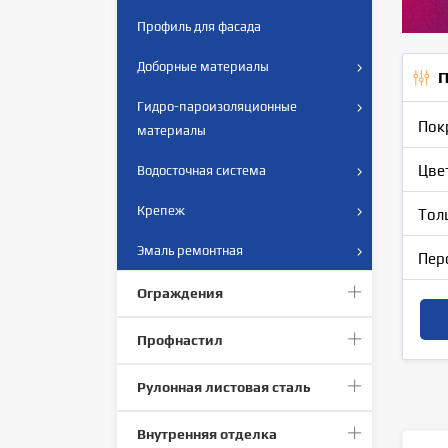
Профиль для фасада
Доборные материалы
П
Гидро-пароизоляционные
Пок
материалы
Цве
Водосточная система
Крепеж
Тол
Эмаль ремонтная
Пер
Ограждения
Профнастил
Рулонная листовая сталь
Внутренняя отделка