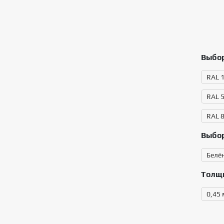
Выбор
RAL 
RAL 
RAL 
Выбор
Белё
Толщ
0,45