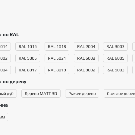
 по RAL
1014
RAL 1015
RAL 1018
RAL 2004
RAL 3003
5002
RAL 5005
RAL 5021
RAL 6002
RAL 6005
8004
RAL 8017
RAL 8019
RAL 9002
RAL 9003
 по дереву
ный дуб
Дерево MATT 3D
Рыжее дерево
Светлое дере
ина
 мм