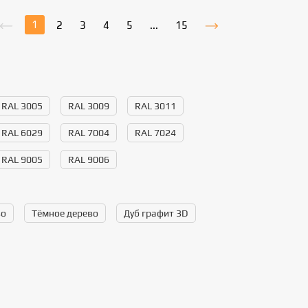
1
2
3
4
5
...
15
RAL 3005
RAL 3009
RAL 3011
RAL 6029
RAL 7004
RAL 7024
RAL 9005
RAL 9006
во
Тёмное дерево
Дуб графит 3D