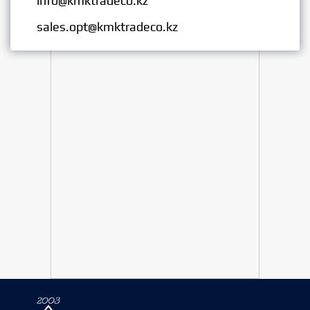
info@kmktradeco.kz
Опт:
sales.opt@kmktradeco.kz