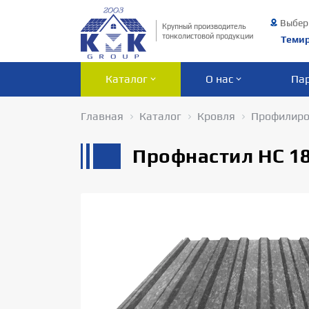
Выбер
Крупный производитель
тонколистовой продукции
Теми
Каталог
О нас
Па
Главная
Каталог
Кровля
Профилиро
Профнастил НС 18