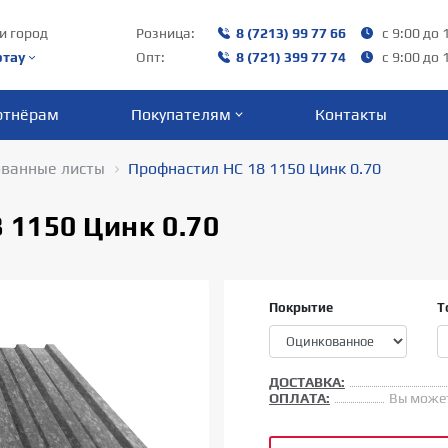
и город
Розница:
8 (7213) 99 77 66
с 9:00 до 
ртау
Опт:
8 (721) 399 77 74
с 9:00 до 
ртнёрам
Покупателям
Контакты
ванные листы
Профнастил НС 18 1150 Цинк 0.70
 1150 Цинк 0.70
Покрытие
Т
ДОСТАВКА:
ОПЛАТА:
Вы может