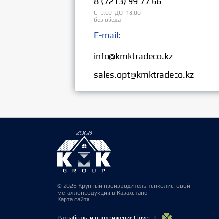
8 (7213) 99 77 66
С 9:00 ДО 18:00
без обеда
E-mail:
Розница:
info@kmktradeco.kz
Опт:
sales.opt@kmktradeco.kz
© 2026 Крупный производитель тонколистовой
металлопродукции в Казахстане
Карта сайта
Разработка и продвижение Clover-IT