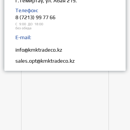
г.Темиртау, ул. Абая 219.
Телефон:
8 (7213) 99 77 66
С 9:00 ДО 18:00
без обеда
E-mail:
Розница:
info@kmktradeco.kz
Опт:
sales.opt@kmktradeco.kz